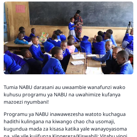
Tumia NABU darasani au uwaambie wanafunzi wako
kuhusu programu ya NABU na uwahimize kufanya
mazoezi nyumbani!
Programu ya NABU inawawezesha watoto kuchagua
hadithi kulingana na kiwango chao cha usomaji,
kugundua mada za kisasa katika yale wanayoyasoma
na vile vile kujifunza Kingereza/Kiswahili: Vitabu vingi