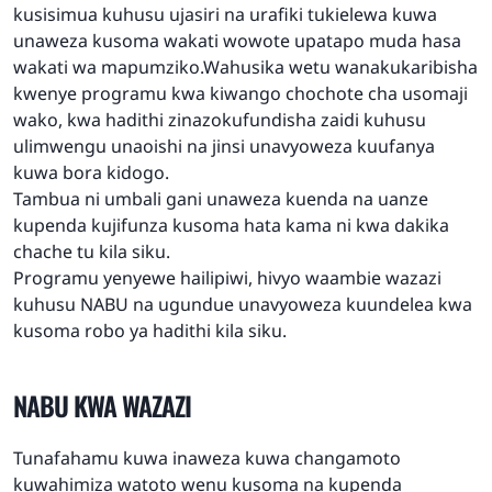
kusisimua kuhusu ujasiri na urafiki tukielewa kuwa
unaweza kusoma wakati wowote upatapo muda hasa
wakati wa mapumziko.Wahusika wetu wanakukaribisha
kwenye programu kwa kiwango chochote cha usomaji
wako, kwa hadithi zinazokufundisha zaidi kuhusu
ulimwengu unaoishi na jinsi unavyoweza kuufanya
kuwa bora kidogo.
Tambua ni umbali gani unaweza kuenda na uanze
kupenda kujifunza kusoma hata kama ni kwa dakika
chache tu kila siku.
Programu yenyewe hailipiwi, hivyo waambie wazazi
kuhusu NABU na ugundue unavyoweza kuundelea kwa
kusoma robo ya hadithi kila siku.
NABU KWA WAZAZI
Tunafahamu kuwa inaweza kuwa changamoto
kuwahimiza watoto wenu kusoma na kupenda