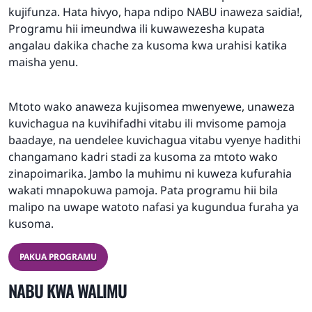
kujifunza. Hata hivyo, hapa ndipo NABU inaweza saidia!,
Programu hii imeundwa ili kuwawezesha kupata
angalau dakika chache za kusoma kwa urahisi katika
maisha yenu.
Mtoto wako anaweza kujisomea mwenyewe, unaweza
kuvichagua na kuvihifadhi vitabu ili mvisome pamoja
baadaye, na uendelee kuvichagua vitabu vyenye hadithi
changamano kadri stadi za kusoma za mtoto wako
zinapoimarika. Jambo la muhimu ni kuweza kufurahia
wakati mnapokuwa pamoja. Pata programu hii bila
malipo na uwape watoto nafasi ya kugundua furaha ya
kusoma.
PAKUA PROGRAMU
NABU KWA WALIMU