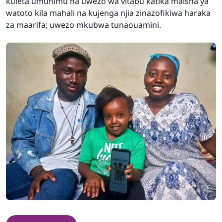
kuleta umuhimu na uwezo wa vitabu katika maisha ya
watoto kila mahali na kujenga njia zinazofikiwa haraka
za maarifa; uwezo mkubwa tunaouamini.