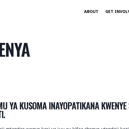
ABOUT
GET INVOL
ENYA
U YA KUSOMA INAYOPATIKANA KWENYE 
I.
aji mtandao wenye kasi ya juu au kifaa chenye utendaji kaz