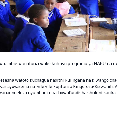
waambie wanafunzi wako kuhusu programu ya NABU na uw
zesha watoto kuchagua hadithi kulingana na kiwango cha
 wanayoyasoma na vile vile kujifunza Kingereza/Kiswahili: 
 wanaendeleza nyumbani unachowafundisha shuleni katika r