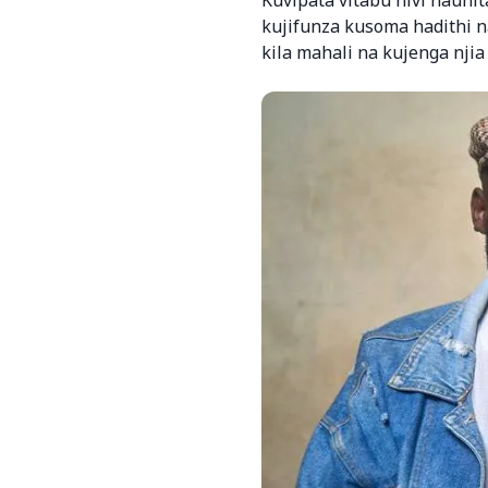
kujifunza kusoma hadithi n
kila mahali na kujenga nji