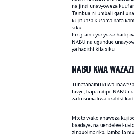
na jinsi unavyoweza kuufa
Tambua ni umbali gani un
kujifunza kusoma hata kama
siku.
Programu yenyewe hailipiw
NABU na ugundue unavyow
ya hadithi kila siku.
NABU KWA WAZAZI
Tunafahamu kuwa inaweza 
hivyo, hapa ndipo NABU in
za kusoma kwa urahisi kati
Mtoto wako anaweza kujiso
baadaye, na uendelee kuvi
zinapoimarika. Jambo la m