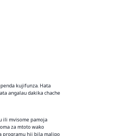
enda kujifunza. Hata
ata angalau dakika chache
 ili mvisome pamoja
usoma za mtoto wako
 programu hii bila malipo