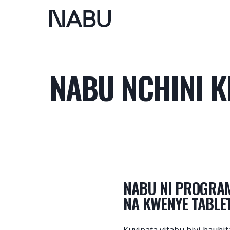
NABU NCHINI K
NABU NI PROGRAM
NA KWENYE TABLET
Kuvipata vitabu hivi hauhit