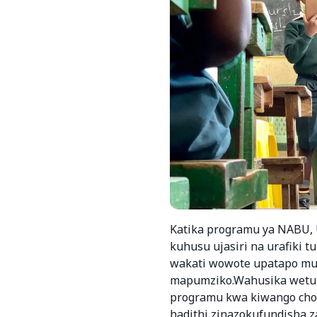
Katika programu ya NABU, 
kuhusu ujasiri na urafiki
wakati wowote upatapo mu
mapumziko.Wahusika wetu
programu kwa kiwango cho
hadithi zinazokufundisha 