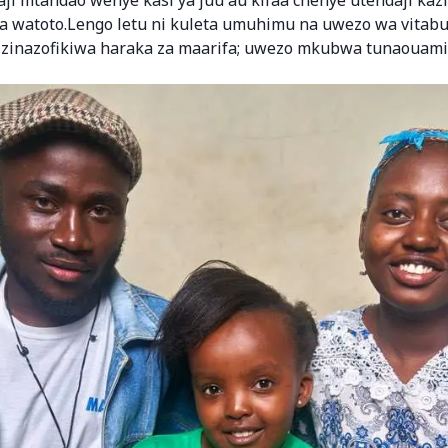
a watoto.Lengo letu ni kuleta umuhimu na uwezo wa vitabu
a zinazofikiwa haraka za maarifa; uwezo mkubwa tunaouami