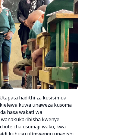
Utapata hadithi za kusisimua
 tukielewa kuwa unaweza kusoma
da hasa wakati wa
 wanakukaribisha kwenye
chote cha usomaji wako, kwa
zaidi kuhusu ulimwengu unaoishi