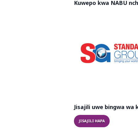
Kuwepo kwa NABU nchi
Jisajili uwe bingwa w
JISAJILI HAPA