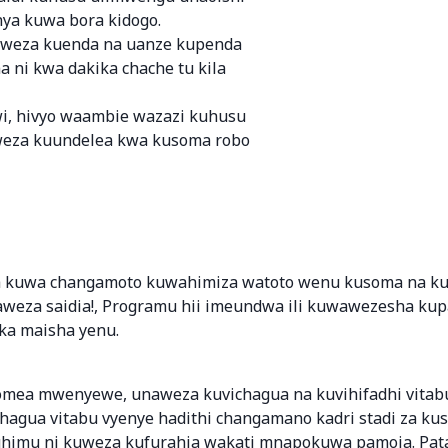
nya kuwa bora kidogo.
aweza kuenda na uanze kupenda
 ni kwa dakika chache tu kila
i, hivyo waambie wazazi kuhusu
eza kuundelea kwa kusoma robo
kuwa changamoto kuwahimiza watoto wenu kusoma na kup
aweza saidia!, Programu hii imeundwa ili kuwawezesha kup
ka maisha yenu.
mea mwenyewe, unaweza kuvichagua na kuvihifadhi vitabu
chagua vitabu vyenye hadithi changamano kadri stadi za k
uhimu ni kuweza kufurahia wakati mnapokuwa pamoja. Pata