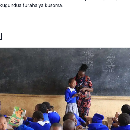
 kugundua furaha ya kusoma.
U