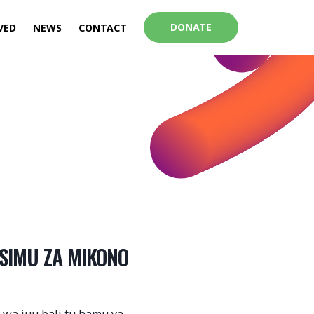
DONATE
VED
NEWS
CONTACT
SIMU ZA MIKONO
i wa juu bali tu hamu ya