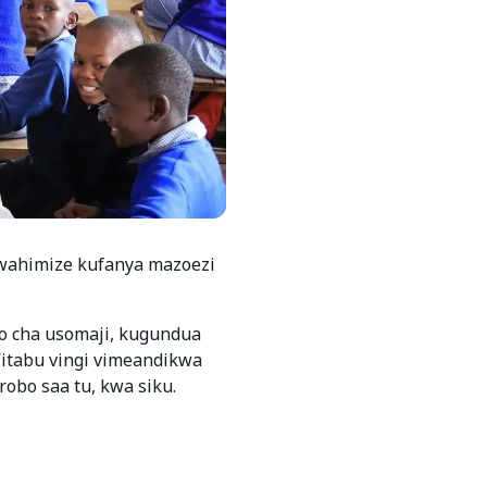
ahimize kufanya mazoezi
o cha usomaji, kugundua
Vitabu vingi vimeandikwa
obo saa tu, kwa siku.